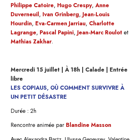
Philippe Catoire
,
Hugo Crespy
,
Anne
Duverneuil
,
Ivan Grinberg
,
Jean-Louis
Hourdin
,
Eva-Carmen Jarriau
,
Charlotte
Lagrange
,
Pascal Papini
,
Jean-Marc Roulot
et
Mathias Zakhar
.
Mercredi 15 juillet | À 18h | Calade | Entrée
libre
LES COPIAUS, OÙ COMMENT SURVIVRE À
UN PETIT DÉSASTRE
Durée : 2h
Rencontre animée par
Blandine Masson
Avec
Alexandra Bartz,
Ulysse Genevrey,
Valentine