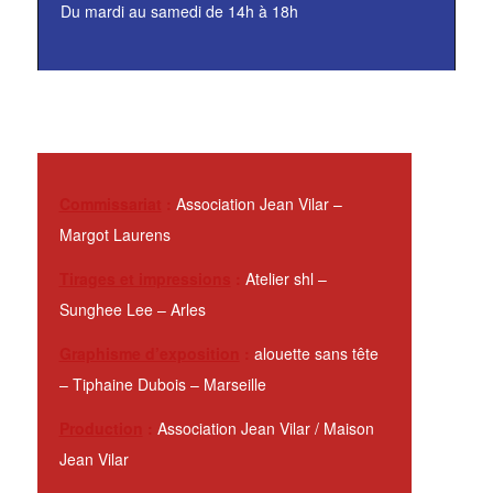
Du mardi au samedi de 14h à 18h
Commissariat
:
Association Jean Vilar –
Margot Laurens
Tirages et impressions
:
Atelier shl –
Sunghee Lee – Arles
Graphisme d’exposition
:
alouette sans tête
– Tiphaine Dubois – Marseille
Production
:
Association Jean Vilar / Maison
Jean Vilar