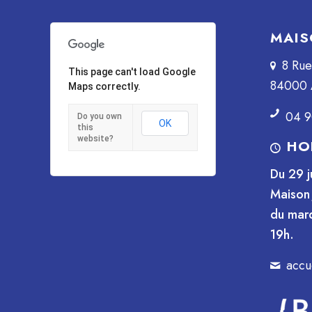
MAIS
8 Ru
This page can't load Google
84000 
Maps correctly.
04 9
Do you own
OK
this
website?
HO
Du 29 j
Maison 
du mard
19h.
accu