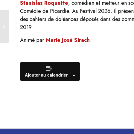
Stanislas Roquette
, comédien et metteur en scè
Comédie de Picardie. Au Festival 2026, il prése
des cahiers de doléances déposés dans des com
Rencontre
Les archives
2019.
numériques
du Théâtre du Soleil
Animé par
Marie José Sirach
Ajouter au calendrier