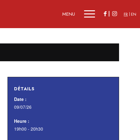
FR
EN
DÉTAILS
Date :
09/07/26
Heure :
19h00 - 20h30