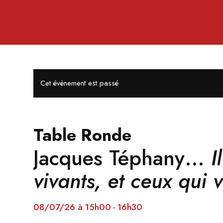
Cet évènement est passé
Table Ronde
Jacques Téphany…
I
vivants, et ceux qui 
08/07/26 à 15h00
16h30
-