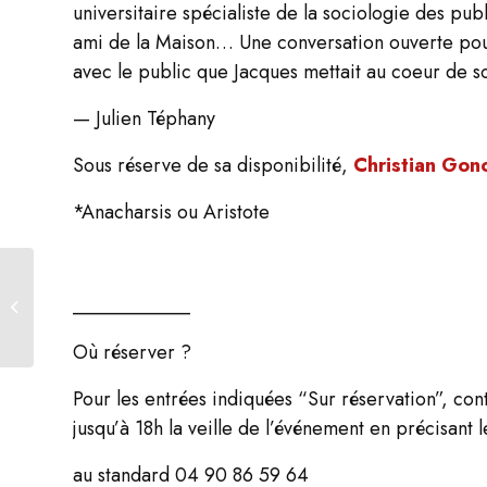
universitaire spécialiste de la sociologie des pub
ami de la Maison… Une conversation ouverte pou
avec le public que Jacques mettait au coeur de 
— Julien Téphany
Sous réserve de sa disponibilité,
Christian Gon
*Anacharsis ou Aristote
Lecture / Viva Novarina !
____________
André Marcon lit
Le
Discours aux animaux
Où réserver ?
Pour les entrées indiquées “Sur réservation”, con
jusqu’à 18h la veille de l’événement en précisan
au standard 04 90 86 59 64