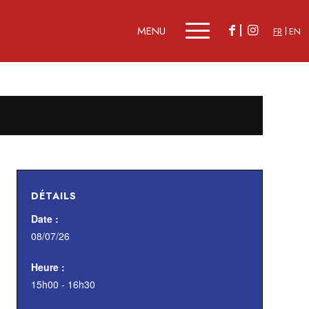
FR
EN
DÉTAILS
Date :
08/07/26
Heure :
15h00 - 16h30