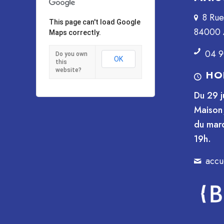
8 Ru
This page can't load Google
84000 
Maps correctly.
04 9
Do you own
OK
this
website?
HO
Du 29 j
Maison 
du mard
19h.
accu