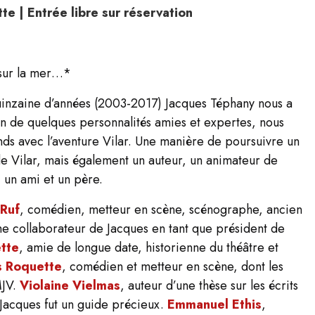
ette
| Entrée libre sur réservation
t sur la mer…
*
uinzaine d’années (2003-2017) Jacques
Téphany nous a
ion de quelques
personnalités amies et expertes, nous
ds avec l’aventure Vilar. Une manière de poursuivre un
 de Vilar, mais également un auteur, un animateur de
, un ami et un père.
 Ruf
, comédien, metteur en scène,
scénographe, ancien
he collaborateur de
Jacques en tant que président de
tte
,
amie de longue date, historienne du théâtre et
s Roquette
, comédien et metteur en scène, dont les
MJV.
Violaine Vielmas
, auteur d’une thèse sur les écrits
 Jacques fut un guide précieux.
Emmanuel
Ethis
,