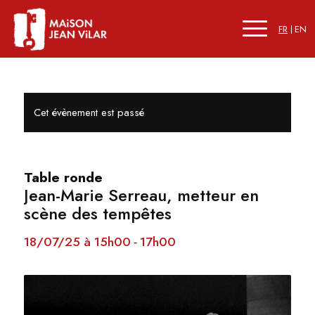
FR
EN
Cet évènement est passé
Table ronde
Jean-Marie Serreau, metteur en
scène des tempêtes
18/07/25 à 15h00
17h00
-