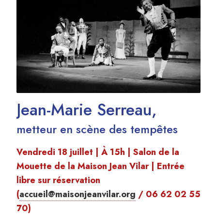
Jean-Marie Serreau,
metteur en scène des tempêtes
Vendredi 18 juillet | À 15h | Salon de la
Mouette de la Maison Jean Vilar | Entrée
libre sur réservation
(
accueil@maisonjeanvilar.org
/ 06 62 02 55
70)