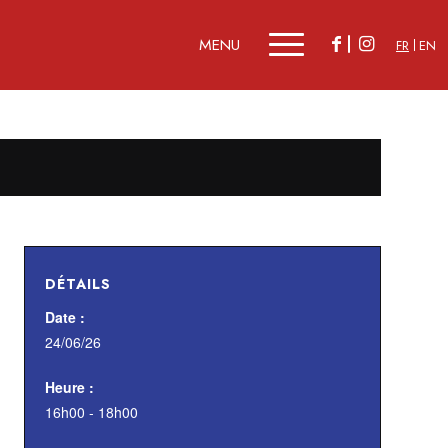
FR
EN
DÉTAILS
Date :
24/06/26
Heure :
16h00 - 18h00