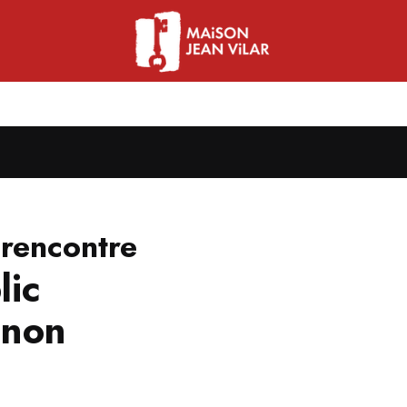
 rencontre
lic
gnon