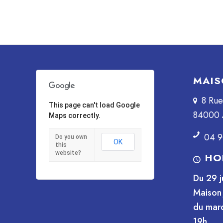
MAIS
8 Ru
This page can't load Google
84000 
Maps correctly.
04 9
Do you own
OK
this
website?
HO
Du 29 j
Maison 
du mard
19h.