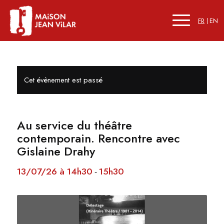
FR
EN
Cet évènement est passé
Au service du théâtre
contemporain. Rencontre avec
Gislaine Drahy
13/07/26 à 14h30
15h30
-