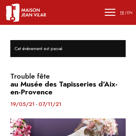
FR
EN
Cet évènement est passé
Trouble fête
au Musée des Tapisseries d’Aix-
en-Provence
19/05/21
07/11/21
-