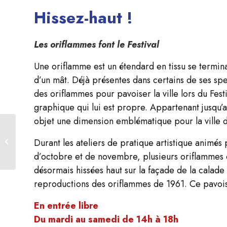
Hissez-haut !
Les oriflammes font le Festival
Une oriflamme est un étendard en tissu se termi
d’un mât. Déjà présentes dans certains de ses sp
des oriflammes pour pavoiser la ville lors du Festi
graphique qui lui est propre. Appartenant jusqu’
objet une dimension emblématique pour la ville d’
Les Samedis de la Maison Jean Vilar
Durant les ateliers de pratique artistique animés 
Conférence sur les musiques de
Maurice Jarre au TNP
d’octobre et de novembre, plusieurs oriflammes on
désormais hissées haut sur la façade de la calade 
reproductions des oriflammes de 1961. Ce pavoise
En entrée libre
Du mardi au samedi de 14h à 18h