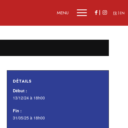
FR
EN
DÉTAILS
Début :
13/12/24 à 18h00
Fin :
31/05/25 à 18h00