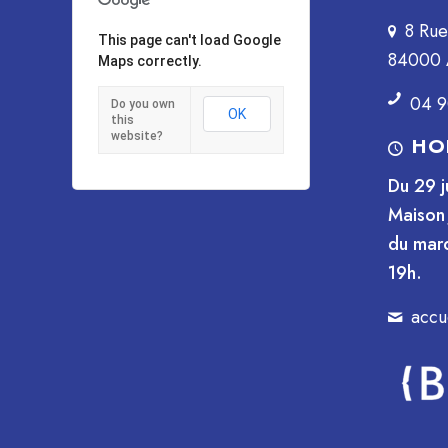
8 Ru
This page can't load Google
84000 
Maps correctly.
04 9
Do you own
OK
this
website?
HO
Du 29 j
Maison 
du mard
19h.
accu