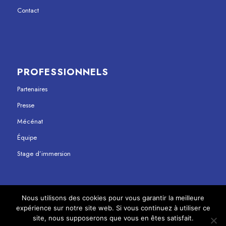
Contact
PROFESSIONNELS
Partenaires
Presse
Mécénat
Équipe
Stage d’immersion
Nous utilisons des cookies pour vous garantir la meilleure
expérience sur notre site web. Si vous continuez à utiliser ce
© Copyright - Maison Jean Vilar 2023
site, nous supposerons que vous en êtes satisfait.