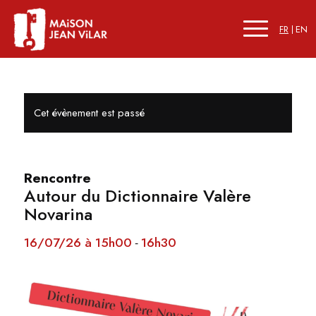
FR
EN
Cet évènement est passé
Rencontre
Autour du Dictionnaire Valère
Novarina
16/07/26 à 15h00
16h30
-