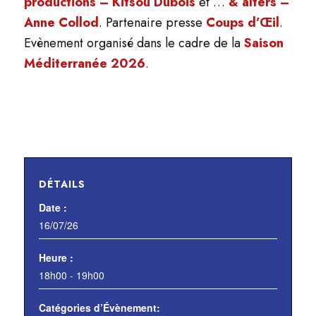
productions – Kitsou Dubois
et …
& alters –
Anne Collod
. Partenaire presse
Coups d’Œil
.
Evènement organisé dans le cadre de la
Saison
Méditerranée 2026
.
DÉTAILS
Date :
16/07/26
Heure :
18h00 - 19h00
Catégories d’Évènement: