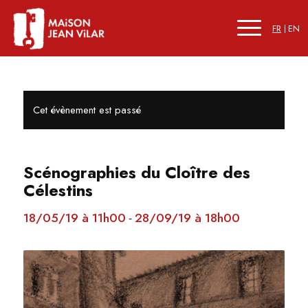
FR
EN
Cet évènement est passé
Scénographies du Cloître des
Célestins
18/05/19 à 11h00
28/09/19 à 18h00
-