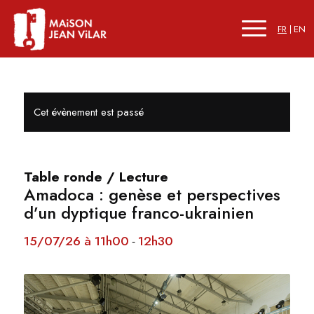
FR
EN
Cet évènement est passé
Table ronde / Lecture
Amadoca : genèse et perspectives
d’un dyptique franco-ukrainien
15/07/26 à 11h00
12h30
-