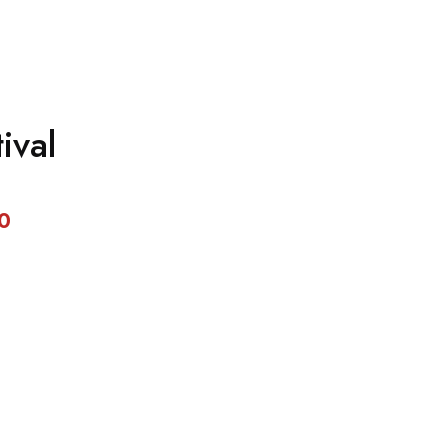
ival
00