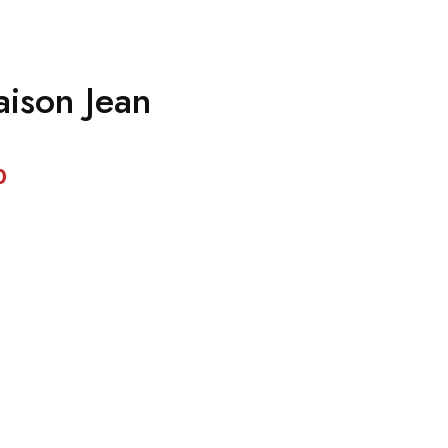
aison Jean
0