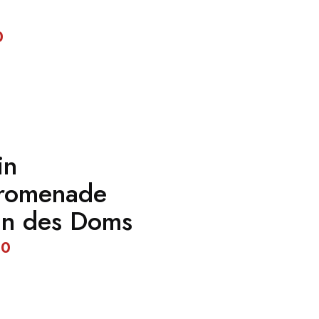
0
in
 promenade
in des Doms
00