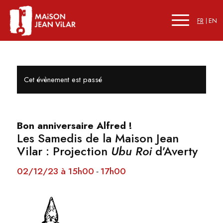
FR
EN
Cet évènement est passé
Bon anniversaire Alfred !
Les Samedis de la Maison Jean
Vilar : Projection
Ubu Roi
d’Averty
02/12/23 à 15h00
17h00
-