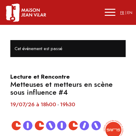
FR
EN
Cet évènement est passé
Lecture et Rencontre
Metteuses et metteurs en scène
sous influence #4
19/07/26 à 18h00
19h30
-