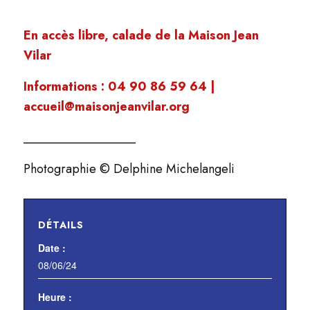
En accès libre, calade de la Maison Jean
Vilar
Informations : 04 90 86 59 64 |
accueil@maisonjeanvilar.org
__________________
Photographie © Delphine Michelangeli
DÉTAILS
Date :
08/06/24
Heure :