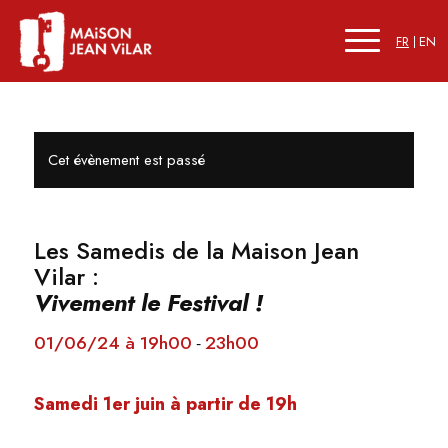
FR
EN
Cet évènement est passé
Les Samedis de la Maison Jean
Vilar :
Vivement le Festival !
01/06/24 à 19h00
23h00
-
Samedi 1er juin à partir de 19h