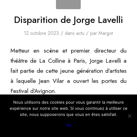
Disparition de Jorge Lavelli
/
/
12 octobre 2023
dans
actu
par
Margot
Metteur en scène et premier directeur du
théâtre de La Colline à Paris, Jorge Lavelli a
fait partie de cette jeune génération d’artistes
à laquelle Jean Vilar a ouvert les portes du
Festival d’Avignon.
Nous utilisons des cookies pour vous garantir la meilleure
Lire la suite
expérience sur notre site web. Si vous continuez à utiliser ce
site, nous supposerons que vous en êtes satisfait.
Ok