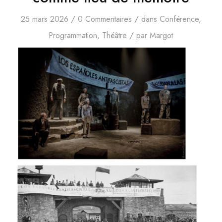
/
/
25 mars 2026
0 Commentaires
dans
Conférence
,
/
Programmation
,
Théâtre
par
Margot